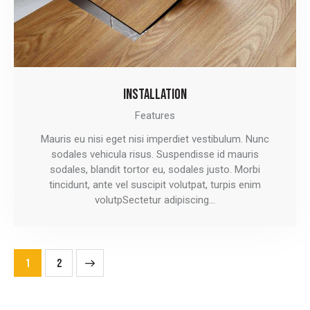
INSTALLATION
Features
Mauris eu nisi eget nisi imperdiet vestibulum. Nunc
sodales vehicula risus. Suspendisse id mauris
sodales, blandit tortor eu, sodales justo. Morbi
tincidunt, ante vel suscipit volutpat, turpis enim
volutpSectetur adipiscing…
POSTS
>
Page
1
Page
2
PAGINATION